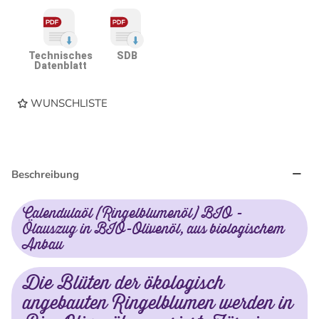
Technisches
SDB
Datenblatt
WUNSCHLISTE
Beschreibung
Calendulaöl (Ringelblumenöl) BIO -
Ölauszug in BIO-Olivenöl, aus biologischem
Anbau
Die Blüten der ökologisch
angebauten Ringelblumen werden in