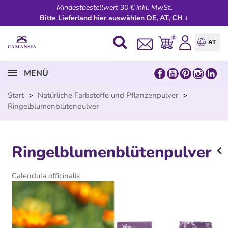
Mindestbestellwert 30 € inkl. MwSt.
Bitte Lieferland hier auswählen DE, AT, CH ↓
0
AT
MENÜ
Start
>
Natürliche Farbstoffe und Pflanzenpulver
>
Ringelblumenblütenpulver
Ringelblumenblütenpulver
Calendula officinalis