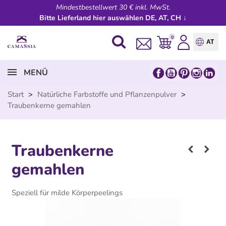
Mindestbestellwert 30 € inkl. MwSt.
Bitte Lieferland hier auswählen DE, AT, CH ↓
0
AT
MENÜ
Start
>
Natürliche Farbstoffe und Pflanzenpulver
>
Traubenkerne gemahlen
Traubenkerne
gemahlen
Speziell für milde Körperpeelings