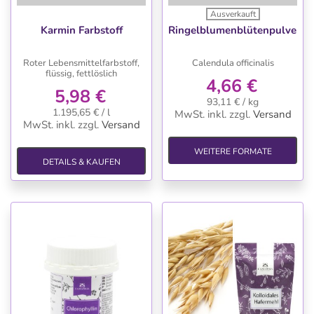
Ausverkauft
Karmin Farbstoff
Ringelblumenblütenpulver
Roter Lebensmittelfarbstoff,
Calendula officinalis
flüssig, fettlöslich
4,66 €
5,98 €
93,11 € / kg
1.195,65 € / l
MwSt. inkl.
zzgl.
Versand
MwSt. inkl.
zzgl.
Versand
WEITERE FORMATE
DETAILS & KAUFEN