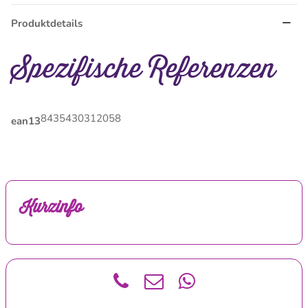
Produktdetails
Spezifische Referenzen
8435430312058
ean13
Kurzinfo