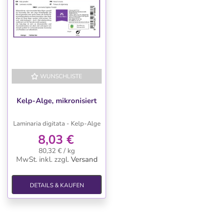
WUNSCHLISTE
Kelp-Alge, mikronisiert
Laminaria digitata - Kelp-Alge
8,03 €
80,32 € / kg
MwSt. inkl.
zzgl.
Versand
DETAILS & KAUFEN