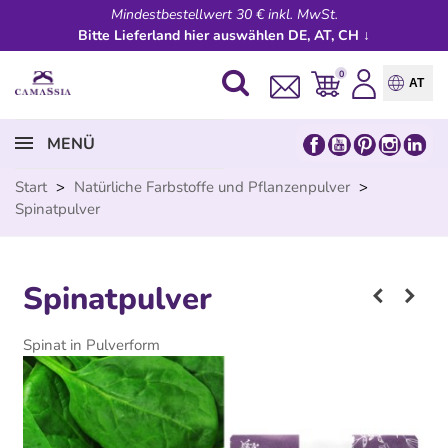
Mindestbestellwert 30 € inkl. MwSt.
Bitte Lieferland hier auswählen DE, AT, CH ↓
0
AT
MENÜ
Start
>
Natürliche Farbstoffe und Pflanzenpulver
>
Spinatpulver
Spinatpulver
Spinat in Pulverform