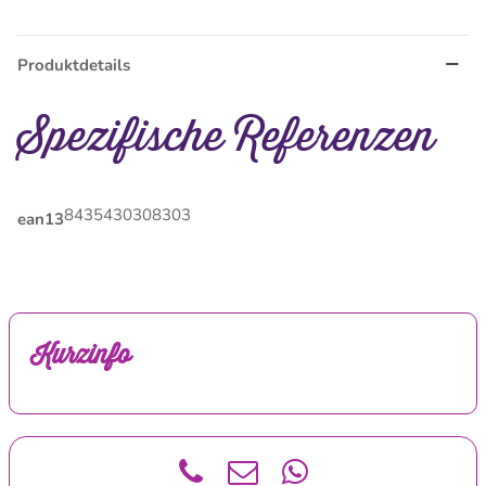
Produktdetails
Spezifische Referenzen
8435430308303
ean13
Kurzinfo