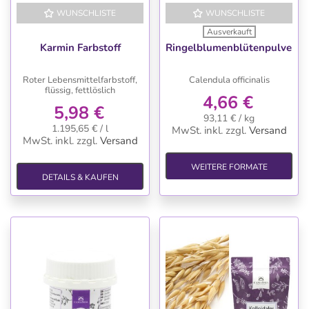
WUNSCHLISTE
WUNSCHLISTE
Ausverkauft
Karmin Farbstoff
Ringelblumenblütenpulver
Roter Lebensmittelfarbstoff,
Calendula officinalis
flüssig, fettlöslich
4,66 €
5,98 €
93,11 € / kg
1.195,65 € / l
MwSt. inkl.
zzgl.
Versand
MwSt. inkl.
zzgl.
Versand
WEITERE FORMATE
DETAILS & KAUFEN