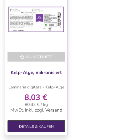
WUNSCHLISTE
Kelp-Alge, mikronisiert
Laminaria digitata - Kelp-Alge
8,03 €
80,32 € / kg
MwSt. inkl.
zzgl.
Versand
DETAILS & KAUFEN