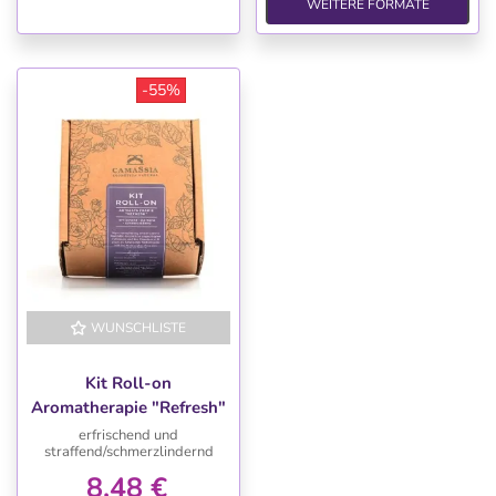
WEITERE FORMATE
-55%
WUNSCHLISTE
-55%
Kit Roll-on
Aromatherapie "Refresh"
erfrischend und
straffend/schmerzlindernd
8,48 €