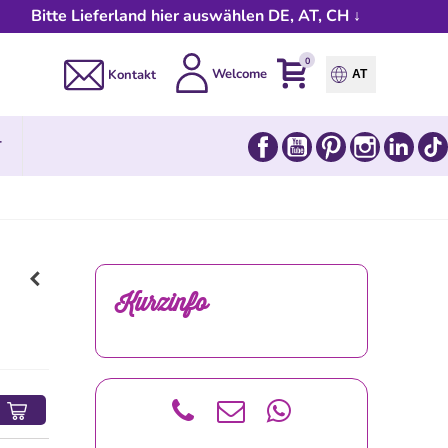
Bitte Lieferland hier auswählen DE, AT, CH ↓
0
Welcome
Kontakt
AT
Facebook
YouTube
Pinterest
Instagram
Link
T
Kurzinfo