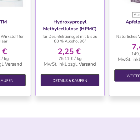
Aus
HLISTE
WUNSCHLISTE
WU
l TM
Hydroxypropyl
Apfelp
Methylcellulose (HPMC)
 Wirkstoff für
für Desinfektionsgel mit bis zu
Natürliches 
Haar
80 % Alkohol 96º
7,
 €
2,25 €
149,
 / kg
75,11 € / kg
MwSt. inkl
l.
Versand
MwSt. inkl.
zzgl.
Versand
WEITE
 KAUFEN
DETAILS & KAUFEN