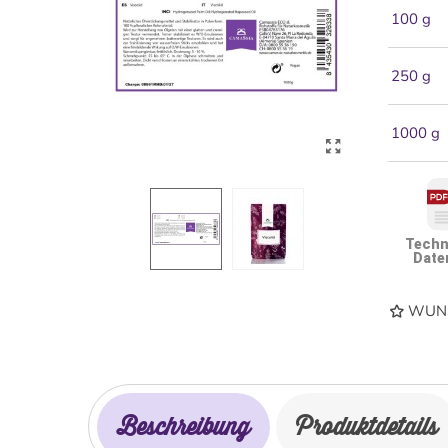
100 g
250 g
1000 g
Techn
Date
WUNS
Beschreibung
Produktdetails