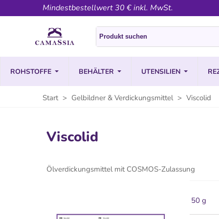
Mindestbestellwert 30 € inkl. MwSt.
ROHSTOFFE
BEHÄLTER
UTENSILIEN
RE
Start
>
Gelbildner & Verdickungsmittel
>
Viscolid
Viscolid
Ölverdickungsmittel mit COSMOS-Zulassung
50 g