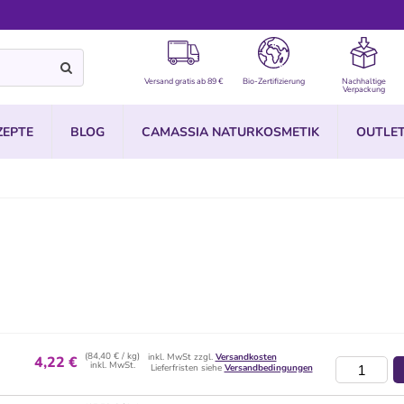
Versand gratis ab 89 €
Bio-Zertifizierung
Nachhaltige
Verpackung
ZEPTE
BLOG
CAMASSIA NATURKOSMETIK
OUTLE
(84,40 € / kg)
inkl. MwSt zzgl.
Versandkosten
4,22 €
inkl. MwSt.
Lieferfristen siehe
Versandbedingungen