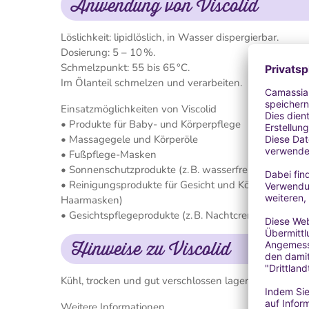
Anwendung von Viscolid
Löslichkeit: lipidlöslich, in Wasser dispergierbar.
Dosierung: 5 – 10 %.
Schmelzpunkt: 55 bis 65 °C.
Im Ölanteil schmelzen und verarbeiten.
Einsatzmöglichkeiten von Viscolid
• Produkte für Baby- und Körperpflege
• Massagegele und Körperöle
• Fußpflege-Masken
• Sonnenschutzprodukte (z. B. wasserfreie Sticks, Gel
• Reinigungsprodukte für Gesicht und Körper (z. B. Pe
Haarmasken)
• Gesichtspflegeprodukte (z. B. Nachtcremes, Lippe
Hinweise zu Viscolid
Kühl, trocken und gut verschlossen lagern.
Weitere Informationen