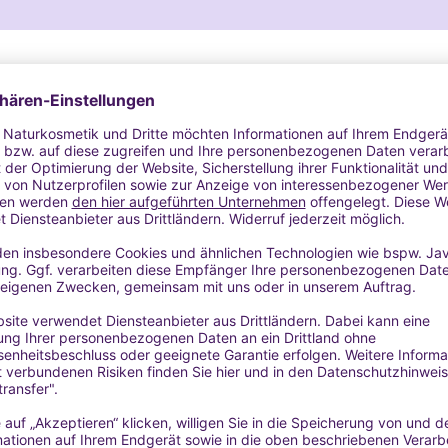
e)
elings, Reinigungsöle, Gesichtsreiniger, Duschcremes, wasserfreie
nbalsam, Ölmasken)