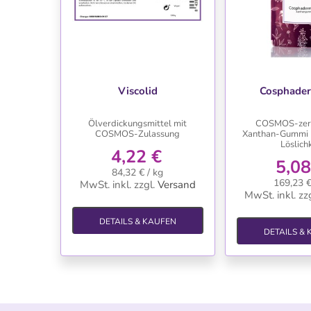
WUNSCHLISTE
WUNSC
Viscolid
Cosphader
Ölverdickungsmittel mit
COSMOS-zerti
COSMOS-Zulassung
Xanthan-Gummi m
Löslich
4,22 €
5,08
84,32 € / kg
169,23 €
MwSt. inkl.
zzgl.
Versand
MwSt. inkl.
zzg
DETAILS & KAUFEN
DETAILS &