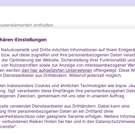
 Spurenelementen enthalten.
n sie stärken die Kollagenfasern und haben deshalb einen Lifting-E
uzieren sie.
e und dringen auch in die kleinsten Falten ein.
stoffen und wirken gegen Unreinheiten.
er Haut.
huppung.
wischen den unterschiedlichen Hautschichten.
 verwendet werden, variieren die Resultate. Alginat eignet sich für
h für fettige Haut (denn es reinigt die Poren). Außerdem kann es a
a es straffend wirkt und die Kollagenbildung anregt.
oduktes machen es für selbstgemachte Kosmetik sehr interessant.
als Dickmacher von Soßen oder Eis verwendet. Wir empfehlen dir, 