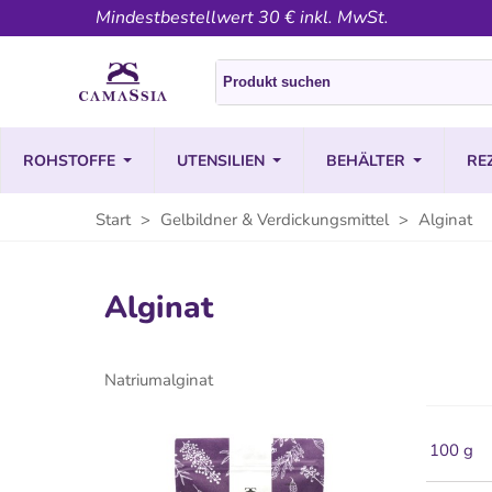
Mindestbestellwert 30 € inkl. MwSt.
ROHSTOFFE
UTENSILIEN
BEHÄLTER
RE
Start
>
Gelbildner & Verdickungsmittel
>
Alginat
Alginat
Natriumalginat
100 g