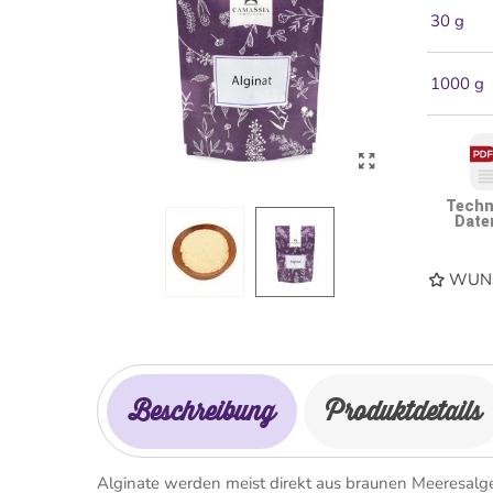
30 g
1000 g
Techn
Date
WUNS
Beschreibung
Produktdetails
Alginate werden meist direkt aus braunen Meeresalge