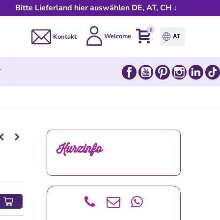
Bitte Lieferland hier auswählen DE, AT, CH ↓
0
Welcome
Kontakt
AT
Facebook
YouTube
Pinterest
Instagram
Link
T
Kurzinfo