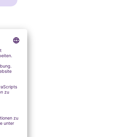
ffekt.
uch bei
die