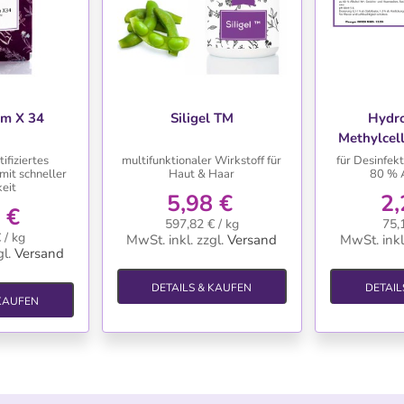
HLISTE
WUNSCHLISTE
WU
m X 34
Siligel TM
Hydr
Methylcel
fiziertes
multifunktionaler Wirkstoff für
für Desinfekt
it schneller
Haut & Haar
80 % 
keit
5,98 €
2,
 €
597,82 € / kg
75,
 / kg
MwSt. inkl.
zzgl.
Versand
MwSt. inkl
l.
Versand
DETAILS & KAUFEN
DETAIL
 KAUFEN