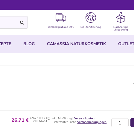
Versand gratis ab 89 €
Bio-Zertifizierung
Nachhaltige
Verpackung
ZEPTE
BLOG
CAMASSIA NATURKOSMETIK
OUTLE
(267,10 € / kg)
inkl. MwSt zzgl.
Versandkosten
26,71 €
inkl. MwSt.
Lieferfristen siehe
Versandbedingungen