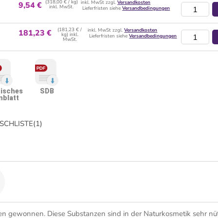
(318,00 € / kg)
inkl. MwSt zzgl.
Versandkosten
9,54 €
inkl. MwSt.
Lieferfristen siehe
Versandbedingungen
(181,23 € /
inkl. MwSt zzgl.
Versandkosten
181,23 €
kg) inkl.
Lieferfristen siehe
Versandbedingungen
MwSt.
isches
SDB
nblatt
CHLISTE
(
1
)
n gewonnen. Diese Substanzen sind in der Naturkosmetik sehr nüt