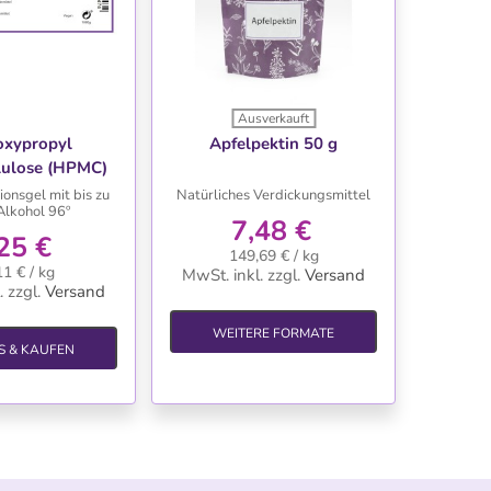
Ausverkauft
NSCHLISTE
WUNSCHLISTE
oxypropyl
Apfelpektin 50 g
lulose (HPMC)
ionsgel mit bis zu
Natürliches Verdickungsmittel
Alkohol 96º
7,48 €
25 €
149,69 € / kg
11 € / kg
MwSt. inkl.
zzgl.
Versand
.
zzgl.
Versand
WEITERE FORMATE
S & KAUFEN