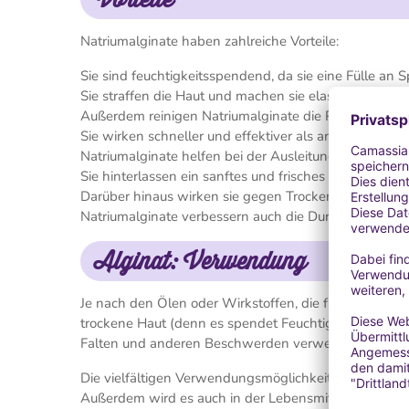
Natriumalginate haben zahlreiche Vorteile:
Sie sind feuchtigkeitsspendend, da sie eine Fülle an
Sie straffen die Haut und machen sie elastischer, den
Außerdem reinigen Natriumalginate die Poren und red
Sie wirken schneller und effektiver als andere Produkt
Natriumalginate helfen bei der Ausleitung von Schad
Sie hinterlassen ein sanftes und frisches Gefühl auf d
Darüber hinaus wirken sie gegen Trockenheit und Sc
Natriumalginate verbessern auch die Durchblutung z
Alginat: Verwendung
Je nach den Ölen oder Wirkstoffen, die für die Masken
trockene Haut (denn es spendet Feuchtigkeit) und auc
Falten und anderen Beschwerden verwendet werden, d
Die vielfältigen Verwendungsmöglichkeiten dieses Pr
Außerdem wird es auch in der Lebensmittelindustrie 