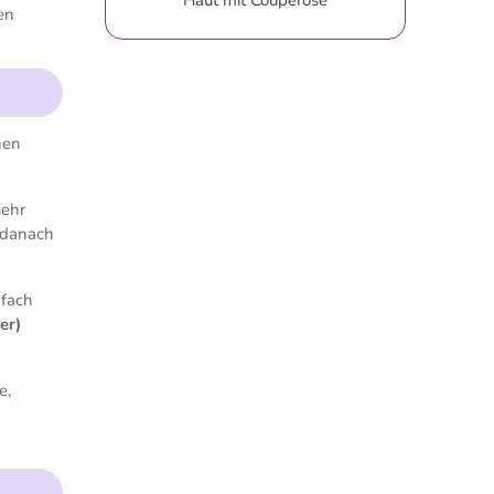
Haut mit Couperose
en
nen
sehr
 danach
nfach
er)
e,