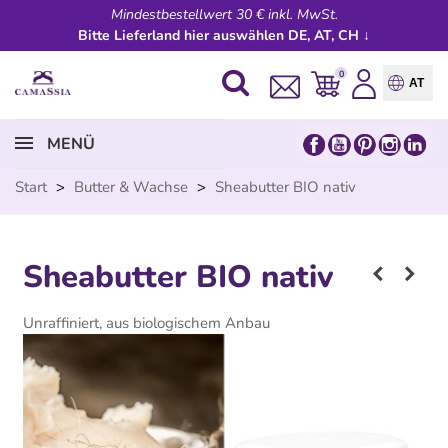
Mindestbestellwert 30 € inkl. MwSt.
Bitte Lieferland hier auswählen DE, AT, CH ↓
0
AT
MENÜ
Start
>
Butter & Wachse
>
Sheabutter BIO nativ
Sheabutter BIO nativ
Unraffiniert, aus biologischem Anbau