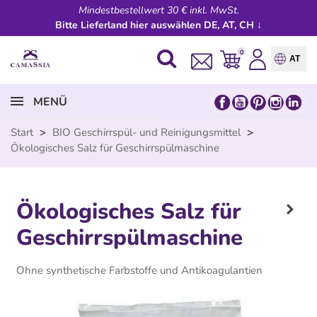
Mindestbestellwert 30 € inkl. MwSt.
Bitte Lieferland hier auswählen DE, AT, CH ↓
0
AT
MENÜ
Start
>
BIO Geschirrspül- und Reinigungsmittel
>
Ökologisches Salz für Geschirrspülmaschine
Ökologisches Salz für
Geschirrspülmaschine
Ohne synthetische Farbstoffe und Antikoagulantien