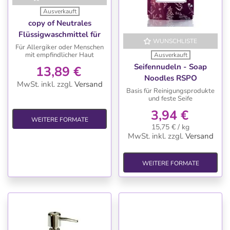
Ausverkauft
copy of Neutrales
Flüssigwaschmittel für
WUNSCHLISTE
die Waschmaschine, 2 L
Für Allergiker oder Menschen
mit empfindlicher Haut
Ausverkauft
für Allergiker
Seifennudeln - Soap
13,89 €
Noodles RSPO
MwSt. inkl.
zzgl.
Versand
Basis für Reinigungsprodukte
und feste Seife
3,94 €
WEITERE FORMATE
15,75 € / kg
MwSt. inkl.
zzgl.
Versand
WEITERE FORMATE