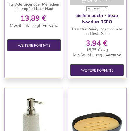
WUNSCHLISTE
die Waschmaschine, 2 L
Für Allergiker oder Menschen
mit empfindlicher Haut
Ausverkauft
für Allergiker
Seifennudeln - Soap
13,89 €
Noodles RSPO
MwSt. inkl.
zzgl.
Versand
Basis für Reinigungsprodukte
und feste Seife
3,94 €
WEITERE FORMATE
15,75 € / kg
MwSt. inkl.
zzgl.
Versand
WEITERE FORMATE