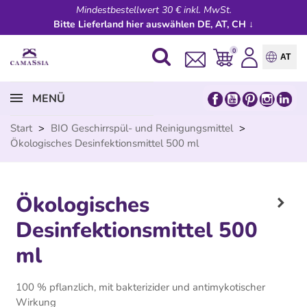
Mindestbestellwert 30 € inkl. MwSt.
Bitte Lieferland hier auswählen DE, AT, CH ↓
0
AT
MENÜ
Start
>
BIO Geschirrspül- und Reinigungsmittel
>
Ökologisches Desinfektionsmittel 500 ml
Ökologisches
Desinfektionsmittel 500
ml
100 % pflanzlich, mit bakterizider und antimykotischer
Wirkung