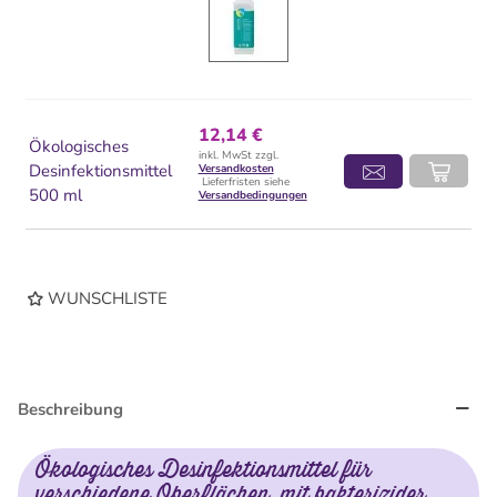
12,14 €
Ökologisches
inkl. MwSt zzgl.
Desinfektionsmittel
Versandkosten
Lieferfristen siehe
500 ml
Versandbedingungen
WUNSCHLISTE
Beschreibung
Ökologisches Desinfektionsmittel für
verschiedene Oberflächen, mit bakterizider