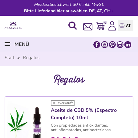
Mindestbestellwert 30 € inkl. MwSt.
Bitte Lieferland hier auswählen DE, AT, CH ↓
0
AT
MENÜ
Start
>
Regalos
Regalos
Ausverkauft
Aceite de CBD 5% (Espectro
Completo) 10ml
Con propiedades a
ntioxidantes,
antiinflamatorias, antibacterianas.