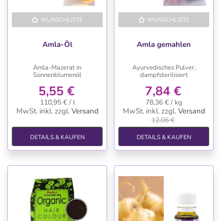
WUNSCHLISTE
WUNSCHLISTE
-35%
Amla-Öl
Amla gemahlen
Amla-Mazerat in
Ayurvedisches Pulver,
Sonnenblumenöl
dampfsterilisiert
5,55 €
7,84 €
110,95 € / l
78,36 € / kg
MwSt. inkl.
zzgl.
Versand
MwSt. inkl.
zzgl.
Versand
12,06 €
DETAILS & KAUFEN
DETAILS & KAUFEN