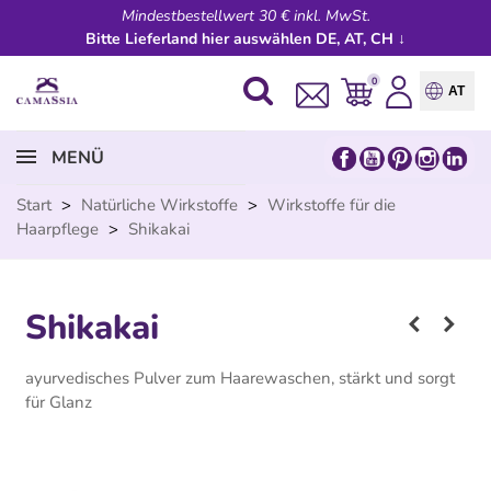
Mindestbestellwert 30 € inkl. MwSt.
Bitte Lieferland hier auswählen DE, AT, CH ↓
0
AT
MENÜ
Start
>
Natürliche Wirkstoffe
>
Wirkstoffe für die
Haarpflege
>
Shikakai
Shikakai
ayurvedisches Pulver zum Haarewaschen, stärkt und sorgt
für Glanz