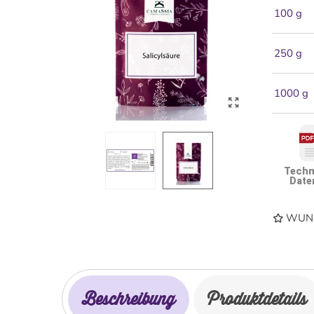
100 g
250 g
1000 g
Techn
Date
WUNS
Beschreibung
Produktdetails