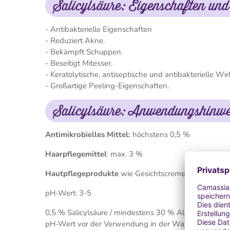
Salicylsäure: Eigenschaften un
- Antibakterielle Eigenschaften
- Reduziert Akne.
- Bekämpft Schuppen.
- Beseitigt Mitesser.
- Keratolytische, antiseptische und antibakterielle Wi
- Großartige Peeling-Eigenschaften.
Salicylsäure: Anwendungshinwe
Antimikrobielles Mittel:
höchstens 0,5 %
Haarpflegemittel
: max. 3 %
Hautpflegeprodukte
wie Gesichtscremes, Körpercre
pH-Wert: 3-5
0,5 % Salicylsäure / mindestens 30 % Alkohol.
pH-Wert vor der Verwendung in der Wasserphase auf 