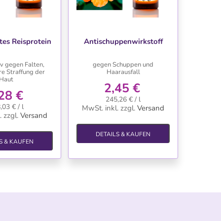
NSCHLISTE
WUNSCHLISTE
tes Reisprotein
Antischuppenwirkstoff
iv gegen Falten,
gegen Schuppen und
re Straffung der
Haarausfall
Haut
2,45 €
28 €
245,26 € / l
,03 € / l
MwSt. inkl.
zzgl.
Versand
.
zzgl.
Versand
DETAILS & KAUFEN
S & KAUFEN