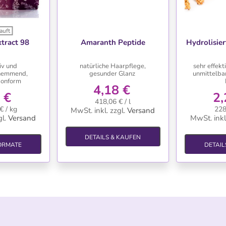
auft
HLISTE
WUNSCHLISTE
WU
tract 98
Amaranth Peptide
Hydrolisier
iv und
natürliche Haarpflege,
sehr effekt
hemmend,
gesunder Glanz
unmittelba
onform
4,18 €
 €
2,
418,06 € / l
€ / kg
228
MwSt. inkl.
zzgl.
Versand
l.
Versand
MwSt. inkl
DETAILS & KAUFEN
ORMATE
DETAIL