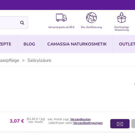
Versand gratis ab 89 €
Bio-Zertifizierung
Nachhaltige
Verpackung
ZEPTE
BLOG
CAMASSIA NATURKOSMETIK
OUTLE
Haarpflege
>
Salicylsäure
(61,40 € / kg)
inkl. MwSt zzgl.
Versandkosten
3,07 €
inkl. MwSt.
Lieferfristen siehe
Versandbedingungen