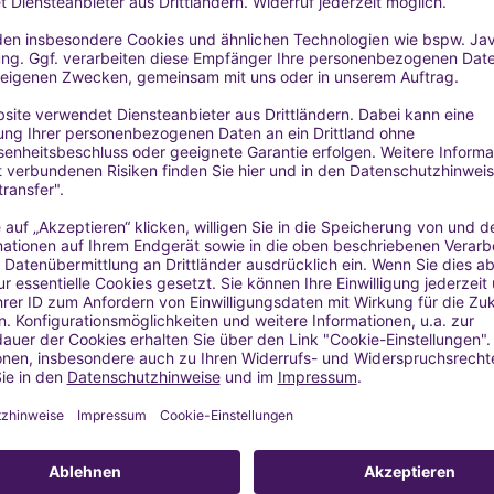
satz
men
t aufbewahren.
rmationen