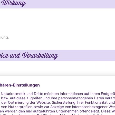
d Wirkung
rkung.
ise und Verarbeitung
mes, Seren, Aknebehandlungen: höchstens 2 %
4,5-5 einstellen.