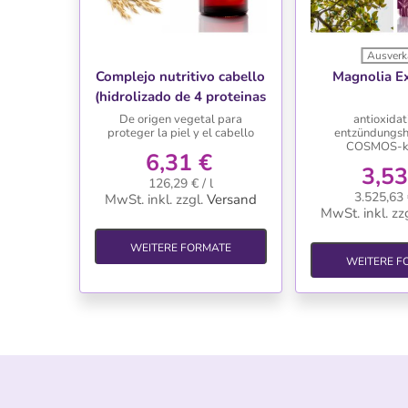
Ausverk
WUNSCHLISTE
WUNSC
Complejo nutritivo cabello
Magnolia Ex
(hidrolizado de 4 proteinas
vegetales)
De origen vegetal para
antioxidat
proteger la piel y el cabello
entzündungs
COSMOS-k
6,31 €
3,53
126,29 € / l
3.525,63 
MwSt. inkl.
zzgl.
Versand
MwSt. inkl.
zzg
WEITERE FORMATE
WEITERE F