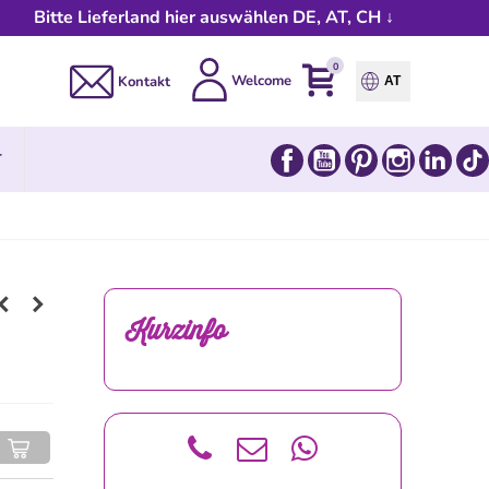
Bitte Lieferland hier auswählen DE, AT, CH ↓
0
Welcome
Kontakt
AT
Facebook
YouTube
Pinterest
Instagram
Link
T
Kurzinfo