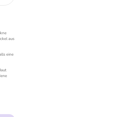
Akne
ickel aus
lls eine
Haut
dene