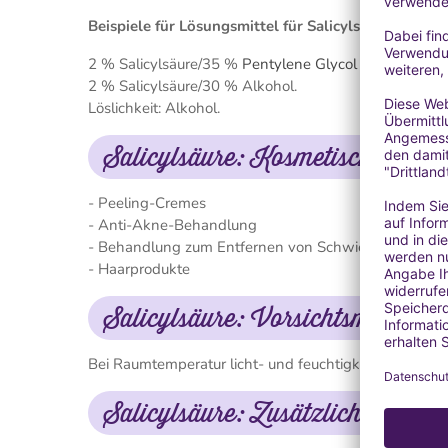
Beispiele für Lösungsmittel für Salicylsäure:
2 % Salicylsäure/35 %
Pentylene Glycol Natural
.
2 % Salicylsäure/30 % Alkohol.
Löslichkeit: Alkohol.
Salicylsäure: Kosmetischer Ein
- Peeling-Cremes
- Anti-Akne-Behandlung
- Behandlung zum Entfernen von Schwielen
- Haarprodukte
Salicylsäure: Vorsichtsmaßnah
Bei Raumtemperatur licht- und feuchtigkeitsgeschütz
Salicylsäure: Zusätzliche Info