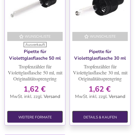
WUNSCHLISTE
WUNSCHLISTE
Ausverkauft
Pipette für
Pipette für
Violettglasflasche 50 ml
Violettglasflasche 30 ml
Tropfenzähler für
Tropfenzähler für
Violettglasflasche
50 ml, mit
Violettglasflasche
30 ml, mit
Originalitätssprengring
Originalitätssprengring
1,62 €
1,62 €
MwSt. inkl.
zzgl.
Versand
MwSt. inkl.
zzgl.
Versand
WEITERE FORMATE
DETAILS & KAUFEN