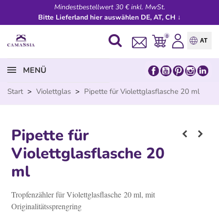
Mindestbestellwert 30 € inkl. MwSt.
Bitte Lieferland hier auswählen DE, AT, CH ↓
0
AT
MENÜ
Start
>
Violettglas
>
Pipette für Violettglasflasche 20 ml
Pipette für
Violettglasflasche 20
ml
Tropfenzähler für Violettglasflasche
20 ml, mit
Originalitätssprengring