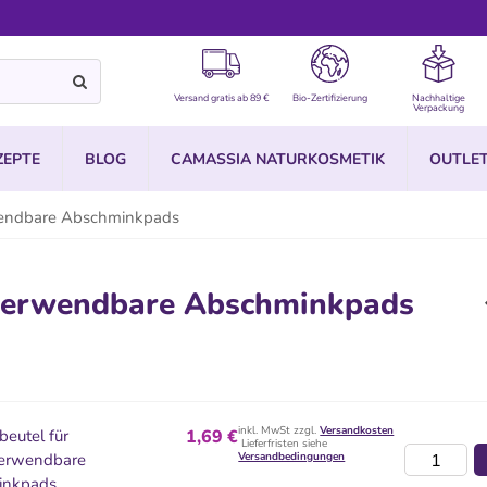
Versand gratis ab 89 €
Bio-Zertifizierung
Nachhaltige
Verpackung
ZEPTE
BLOG
CAMASSIA NATURKOSMETIK
OUTLE
wendbare Abschminkpads
verwendbare Abschminkpads
inkl. MwSt zzgl.
Versandkosten
eutel für
1,69 €
Lieferfristen siehe
erwendbare
Versandbedingungen
inkpads