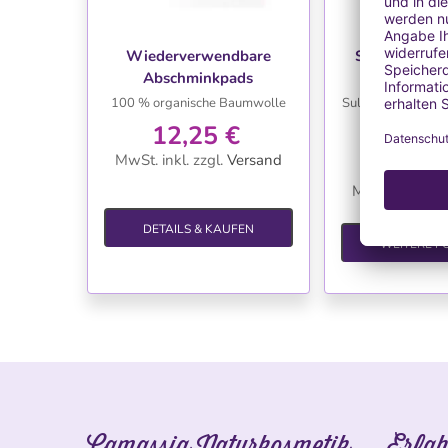
-55
Ausverk
WUNSCHLISTE
WUNSC
Wiederverwendbare
Sulfatiertes 
Abschminkpads
Türkisch
100 % organische Baumwolle
Sulfatiertes Rizin
oder Mizell
12,25 €
1,62
MwSt. inkl.
zzgl.
Versand
16,25 €
MwSt. inkl.
zzg
3,61 
DETAILS & KAUFEN
WEITERE F
Camassia Naturkosmetik
Erfah