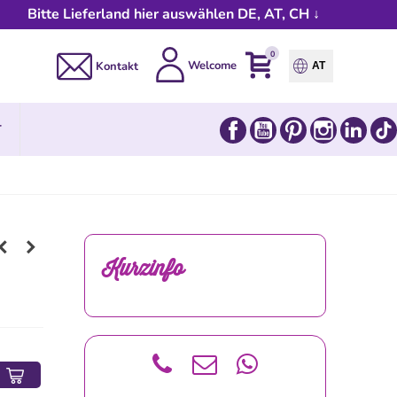
Bitte Lieferland hier auswählen DE, AT, CH ↓
0
Welcome
Kontakt
AT
Facebook
YouTube
Pinterest
Instagram
Link
T
Kurzinfo