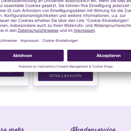
%
auft
HLISTE
WUNSCHLISTE
Rizinusöl -
Lavendelhydrolat BIO
rotöl
usöl für Badeöl
100 % natürlich und rein, ohne
enwasser
Konservierungsstoffe, aus
biologischem Anbau
 €
7,04 €
 / l
70,40 € / l
l.
Versand
MwSt. inkl.
zzgl.
Versand
€
ORMATE
DETAILS & KAUFEN
re mehr
Kundenservice