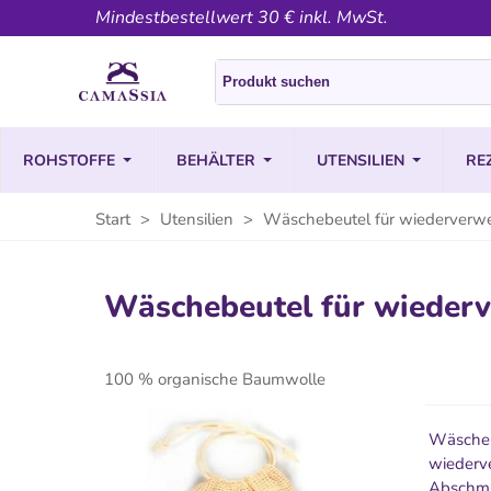
Mindestbestellwert 30 € inkl. MwSt.
ROHSTOFFE
BEHÄLTER
UTENSILIEN
RE
Start
>
Utensilien
>
Wäschebeutel für wiederver
Wäschebeutel für wieder
100 % organische Baumwolle
Wäscheb
wiederv
Abschm