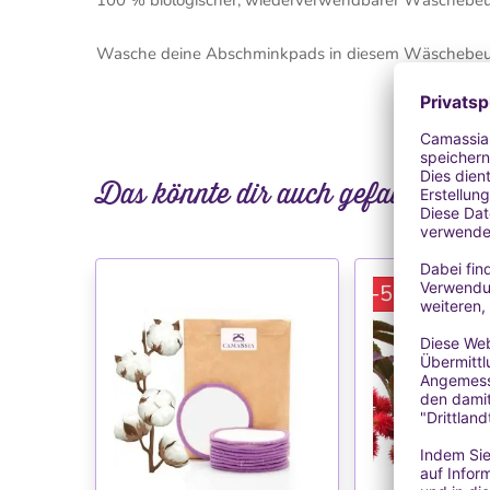
Wasche deine Abschminkpads in diesem Wäschebeute
Das könnte dir auch gefallen
-55%