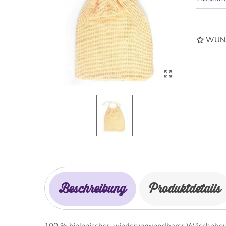
WUNS
Beschreibung
Produktdetails
100 % biologischer, wiederverwendbarer Wäschebeu