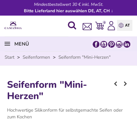
Mindestbestellwert 30 € inkl. MwSt.
Bitte Lieferland hier auswählen DE, AT, CH ↓
0
AT
MENÜ
Start
>
Seifenformen
>
Seifenform "Mini-Herzen"
Seifenform "Mini-
Herzen"
Hochwertige Silikonform für selbstgemachte Seifen oder
zum Kochen