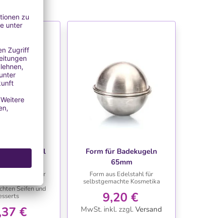
NSCHLISTE
WUNSCHLISTE
rm Mini-Juwel
Form für Badekugeln
65mm
 Silikonform zur
Form aus Edelstahl für
ellung von
selbstgemachte Kosmetika
chten Seifen und
9,20 €
sserts
,37 €
MwSt. inkl.
zzgl.
Versand