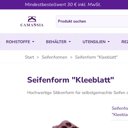
Mindestbestellwert 30 € inkl. MwSt.
ROHSTOFFE
BEHÄLTER
UTENSILIEN
RE
Start
>
Seifenformen
>
Seifenform "Kleeblatt"
Seifenform "Kleeblatt"
Hochwertige Silikonform für selbstgemachte Seifen
Seifenf
"Kleebla