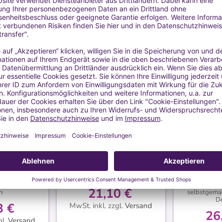
auft
Ausverkauft
HLISTE
WUNSCHLISTE
WU
form
Seifenschneider
Silikonfo
nd Silikon,
aus Holz, einfach und praktisch
hochwertige
bstgemachte
Herst
21,10 €
n
selbstgema
De
3 €
MwSt. inkl.
zzgl.
Versand
26
l.
Versand