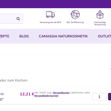
Versand gratis ab 89 €
Bio-Zertifizierung
Nachhaltige
Verpackung
ZEPTE
BLOG
CAMASSIA NATURKOSMETIK
OUTLE
 oder zum Kochen
inkl. MwSt zzgl.
Versandkosten
Lieferfristen siehe
orm
12,21 €
Versandbedingungen
tt"