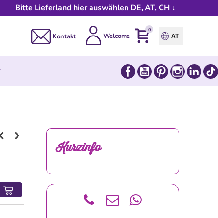
Bitte Lieferland hier auswählen DE, AT, CH ↓
0
Welcome
Kontakt
AT
Facebook
YouTube
Pinterest
Instagram
Link
T
Kurzinfo