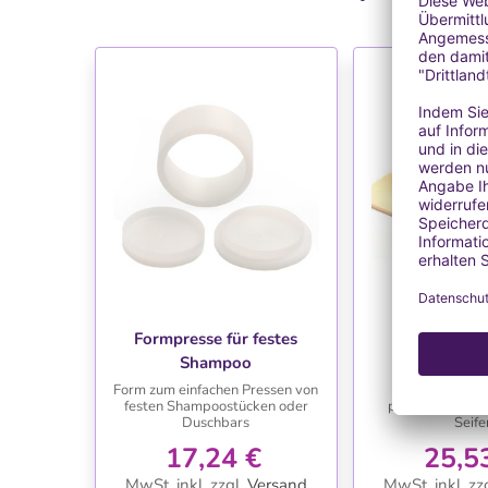
Ausverk
WUNSCHLISTE
WUNSC
Formpresse für festes
Seifen
Shampoo
Form zum einfachen Pressen von
Form aus Holz u
festen Shampoostücken oder
perfekt für sel
Duschbars
Seife
17,24 €
25,5
MwSt. inkl.
zzgl.
Versand
MwSt. inkl.
zzg