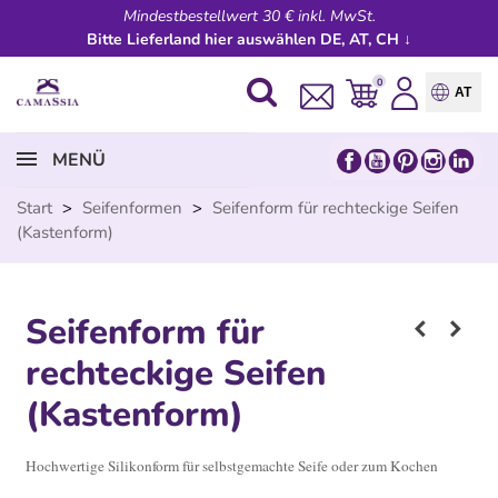
Mindestbestellwert 30 € inkl. MwSt.
Bitte Lieferland hier auswählen DE, AT, CH ↓
0
AT
MENÜ
Start
>
Seifenformen
>
Seifenform für rechteckige Seifen
(Kastenform)
Seifenform für
rechteckige Seifen
(Kastenform)
Hochwertige Silikonform für selbstgemachte Seife oder zum Kochen