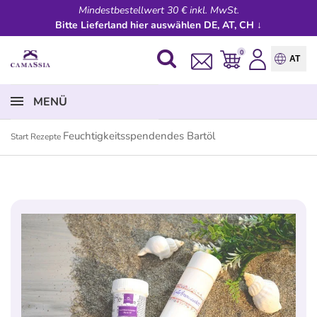
Mindestbestellwert 30 € inkl. MwSt.
Bitte Lieferland hier auswählen DE, AT, CH ↓
0
AT
MENÜ
Feuchtigkeitsspendendes Bartöl
Start
Rezepte