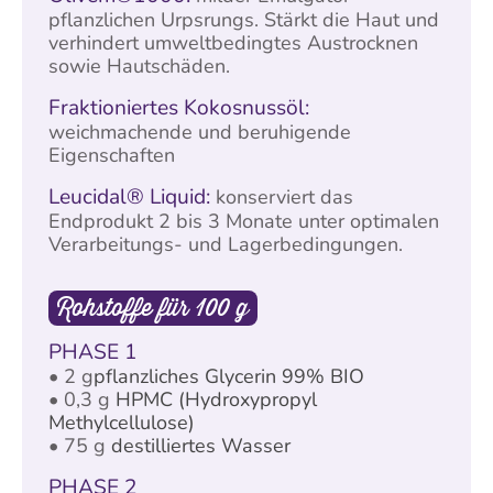
pflanzlichen Urpsrungs. Stärkt die Haut und
verhindert umweltbedingtes Austrocknen
sowie Hautschäden.
Fraktioniertes Kokosnussöl:
weichmachende und beruhigende
Eigenschaften
Leucidal® Liquid:
konserviert das
Endprodukt 2 bis 3 Monate unter optimalen
Verarbeitungs- und Lagerbedingungen.
Rohstoffe für 100 g
PHASE 1
• 2 g
pflanzliches Glycerin 99% BIO
• 0,3 g
HPMC (
Hydroxypropyl
Methylcellulose)
• 75 g
destilliertes Wasser
PHASE 2