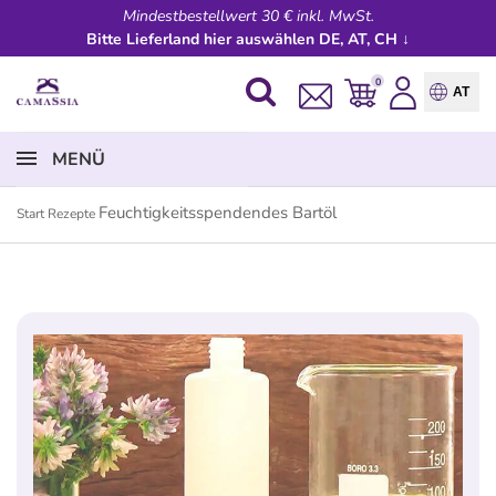
Mindestbestellwert 30 € inkl. MwSt.
Bitte Lieferland hier auswählen DE, AT, CH ↓
0
AT
MENÜ
Feuchtigkeitsspendendes Bartöl
Start
Rezepte