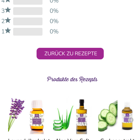
4
0%
3
0%
2
0%
1
0%
ZURÜCK ZU REZEPTE
Produkte des Rezepts