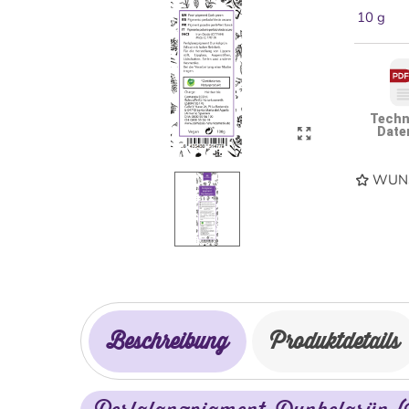
10 g
Techn
Date
WUNS
Beschreibung
Produktdetails