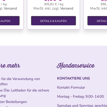
 / kg
305,81 € / kg
396,
l.
Versand
MwSt. inkl.
zzgl.
Versand
MwSt. inkl
 KAUFEN
DETAILS & KAUFEN
DETAIL
re mehr
Kundenservice
KONTAKTIERE UNS
n für die Verwendung von
offen
Kontakt-Formular
e Öle: Leitfaden für die sichere
ung
Montag - Freitag: 9:00–14:00
ber Bestellungen
Samstag und Sonntag: geschl