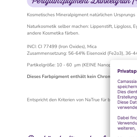
Perlglanzpigment Dunkelgrün 
Kosmetisches Mineralpigment natürlichen Ursprungs
Naturkosmetik selber machen: Lippenstift, Lipgloss, E
andere Kosmetika färben.
INCI: CI 77499 (Iron Oxides), Mica
Zusammensetzung: 56-64% Eisenoxid (Fe2o3), 36-4
Partikelgröße: 10 - 60 μm (KEINE Nanopartikel)
Dieses Farbpigment enthält kein Chromoxid, obwohl
Entspricht den Kriterien von NaTrue für biologische K