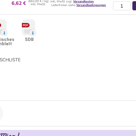
(662,00 € / kg)
inkl. MwSt zzgl.
Versandkosten
6,62 €
inkl. MwSt.
Lieferfristen siehe
Versandbedingungen
isches
SDB
nblatt
CHLISTE