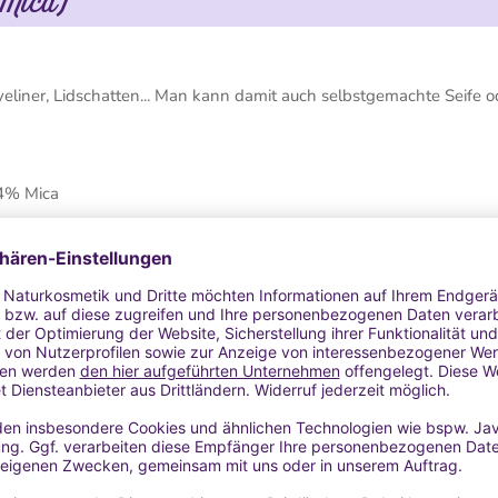
(Mica)
yeliner, Lidschatten... Man kann damit auch selbstgemachte Seife o
4% Mica
 es grün ist.
osmetik.