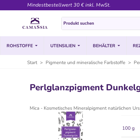
Mindestbestellwert 30 € inkl. MwSt.
ROHSTOFFE
UTENSILIEN
BEHÄLTER
RE
Start
>
Pigmente und mineralische Farbstoffe
>
Pe
Perlglanzpigment Dunkelg
Mica - Kosmetisches Mineralpigment natürlichen Ur
100 g