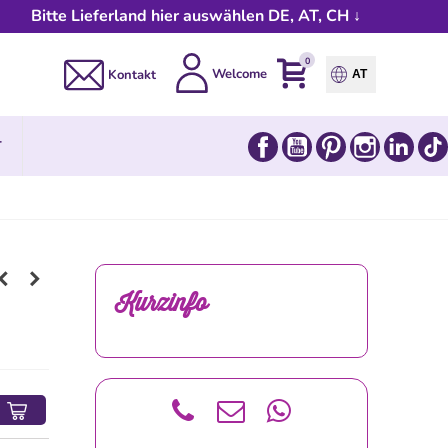
Bitte Lieferland hier auswählen DE, AT, CH ↓
0
Welcome
Kontakt
AT
Facebook
YouTube
Pinterest
Instagram
Link
T
Kurzinfo