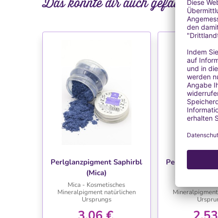
Das könnte dir auch gefallen
WUNSCHLISTE
WUNSC
Perlglanzpigment Saphirblau
Perlglanzpigm
(Mica)
(Mic
Mica - Kosmetisches
Mica - Kosm
Mineralpigment natürlichen
Mineralpigment 
Ursprungs
Urspru
3,06 €
2,53