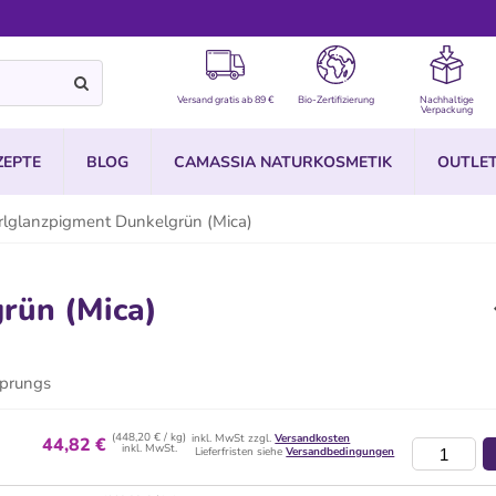
Versand gratis ab 89 €
Bio-Zertifizierung
Nachhaltige
Verpackung
ZEPTE
BLOG
CAMASSIA NATURKOSMETIK
OUTLE
rlglanzpigment Dunkelgrün (Mica)
rün (Mica)
sprungs
(448,20 € / kg)
inkl. MwSt zzgl.
Versandkosten
44,82 €
inkl. MwSt.
Lieferfristen siehe
Versandbedingungen