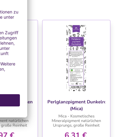
NSCHLISTE
WUNSCHLISTE
igment Korallenrosa
Perlglanzpigment Dunkelrot
Mica)
(Mica)
Kosmetisches
Mica - Kosmetisches
ment natürlichen
Mineralpigment natürlichen
 große Reinheit
Ursprungs, große Reinheit
97 €
6,31 €