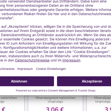
HLISTE
WUNSCHLISTE
WU
ent Hellgrün
Perlglanzpigment Zartrosa
Perlglanzp
a)
(Mica)
(
etisches
Mica - Kosmetisches
Mica - 
natürlichen
Mineralpigment natürlichen
Mineralpig
ngs
Ursprungs
Ursprungs,
 €
3,06 €
3,