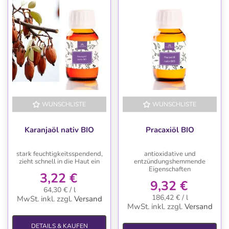
WUNSCHLISTE
WUNSCHLISTE
Karanjaöl nativ BIO
Pracaxiöl BIO
stark feuchtigkeitsspendend,
antioxidative und
zieht schnell in die Haut ein
entzündungshemmende
Eigenschaften
3,22 €
9,32 €
64,30 € / l
186,42 € / l
MwSt. inkl.
zzgl.
Versand
MwSt. inkl.
zzgl.
Versand
DETAILS & KAUFEN