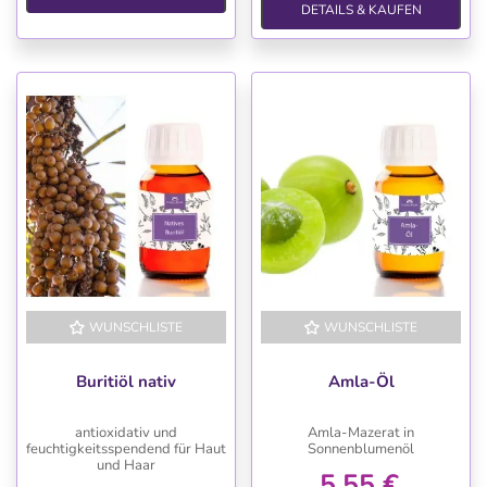
DETAILS & KAUFEN
WUNSCHLISTE
WUNSCHLISTE
Buritiöl nativ
Amla-Öl
antioxidativ und
Amla-Mazerat in
feuchtigkeitsspendend für Haut
Sonnenblumenöl
und Haar
5,55 €