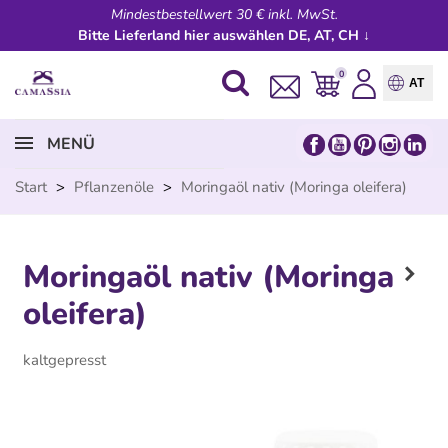
Mindestbestellwert 30 € inkl. MwSt.
Bitte Lieferland hier auswählen DE, AT, CH ↓
0
AT
MENÜ
Start
>
Pflanzenöle
>
Moringaöl nativ (Moringa oleifera)
Moringaöl nativ (Moringa
oleifera)
kaltgepresst