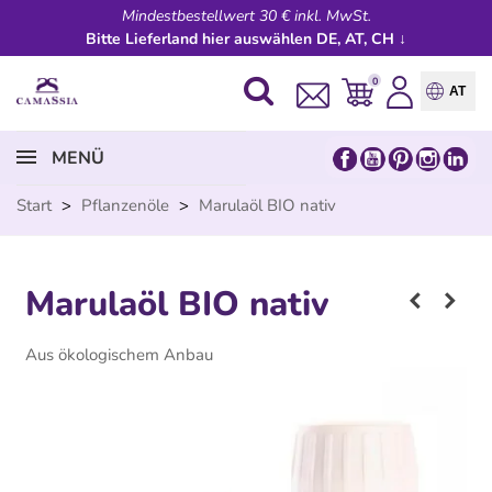
Mindestbestellwert 30 € inkl. MwSt.
Bitte Lieferland hier auswählen DE, AT, CH ↓
0
AT
MENÜ
Start
>
Pflanzenöle
>
Marulaöl BIO nativ
Marulaöl BIO nativ
Aus ökologischem Anbau