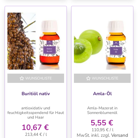
WUNSCHLISTE
WUNSCHLISTE
Buritiöl nativ
Amla-Öl
antioxidativ und
Amla-Mazerat in
feuchtigkeitsspendend für Haut
Sonnenblumenöl
und Haar
5,55 €
10,67 €
110,95 € / l
213,44 € / l
MwSt. inkl.
zzgl.
Versand