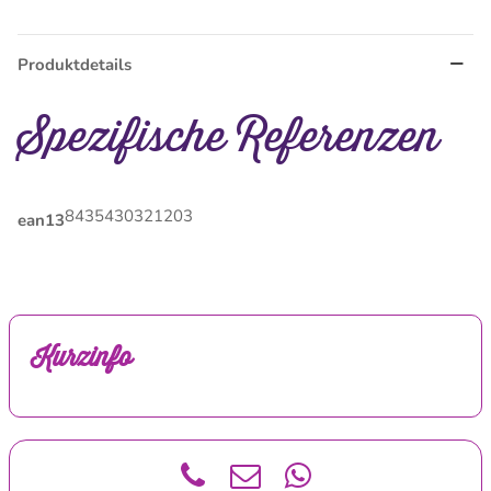
Produktdetails
Spezifische Referenzen
8435430321203
ean13
Kurzinfo