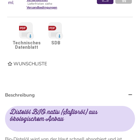
Versandkosten
ml
Lieferfristen siehe
Versandbedingungen
Technisches
SDB
Datenblatt
WUNSCHLISTE
Beschreibung
Distelöl BIO nativ (Safloröl) aus
ökologischem Anbau
Bio-Distelöl wird von der Haut schnell absorbiert und ist