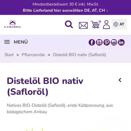
Mindestbestellwert 30 € inkl. MwSt.
Bitte Lieferland hier auswählen DE, AT, CH ↓
0
AT
MENÜ
Start
>
Pflanzenöle
>
Distelöl BIO nativ (Safloröl)
Distelöl BIO nativ
(Safloröl)
Natives BIO-Distelöl (Safloröl), erste Kaltpressung, aus
biologischem Anbau