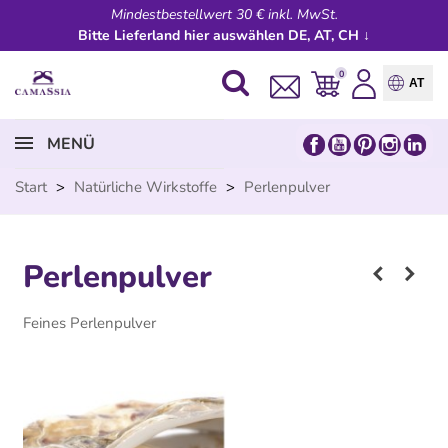
Mindestbestellwert 30 € inkl. MwSt.
Bitte Lieferland hier auswählen DE, AT, CH ↓
0
AT
MENÜ
Start
>
Natürliche Wirkstoffe
>
Perlenpulver
Perlenpulver
Feines Perlenpulver