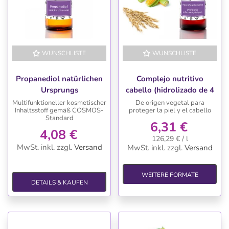
WUNSCHLISTE
WUNSCHLISTE
Propanediol natürlichen
Complejo nutritivo
Ursprungs
cabello (hidrolizado de 4
proteinas vegetales)
Multifunktioneller kosmetischer
De origen vegetal para
Inhaltsstoff gemäß COSMOS-
proteger la piel y el cabello
Standard
6,31 €
4,08 €
126,29 € / l
MwSt. inkl.
zzgl.
Versand
MwSt. inkl.
zzgl.
Versand
WEITERE FORMATE
DETAILS & KAUFEN