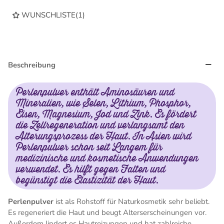
WUNSCHLISTE
(
1
)
Beschreibung
Perlenpulver enthält Aminosäuren und
Mineralien, wie Selen, Lithium, Phosphor,
Eisen, Magnesium, Jod und Zink. Es fördert
die Zellregeneration und verlangsamt den
Alterungsprozess der Haut. In Asien wird
Perlenpulver schon seit Langem für
medizinische und kosmetische Anwendungen
verwendet. Es hilft gegen Falten und
begünstigt die Elastizität der Haut.
Perlenpulver
ist als Rohstoff für Naturkosmetik sehr beliebt.
Es regeneriert die Haut und beugt Alterserscheinungen vor.
Außerdem lindert es Hautreizungen und hat zahlreiche