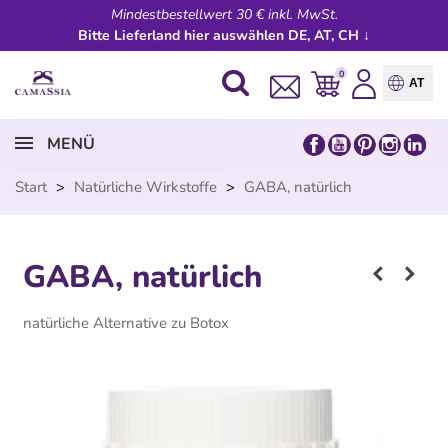
Mindestbestellwert 30 € inkl. MwSt.
Bitte Lieferland hier auswählen DE, AT, CH ↓
0
AT
MENÜ
Start
>
Natürliche Wirkstoffe
>
GABA, natürlich
GABA, natürlich
natürliche Alternative zu Botox