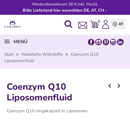
Mindestbestellwert 30 € inkl. MwSt.
Bitte Lieferland hier auswählen DE, AT, CH ↓
0
AT
MENÜ
Start
>
Natürliche Wirkstoffe
>
Coenzym Q10
Liposomenfluid
Coenzym Q10
Liposomenfluid
Coenzym Q10 eingekapselt in Liposomen