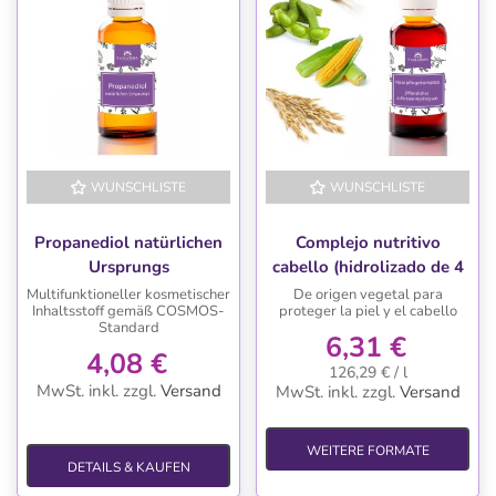
WUNSCHLISTE
WUNSCHLISTE
Propanediol natürlichen
Complejo nutritivo
Ursprungs
cabello (hidrolizado de 4
proteinas vegetales)
Multifunktioneller kosmetischer
De origen vegetal para
Inhaltsstoff gemäß COSMOS-
proteger la piel y el cabello
Standard
6,31 €
4,08 €
126,29 € / l
MwSt. inkl.
zzgl.
Versand
MwSt. inkl.
zzgl.
Versand
WEITERE FORMATE
DETAILS & KAUFEN