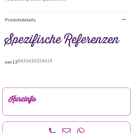
Produktdetails
Spezifische Referenzen
8435430324419
ean13
Kurzinfo