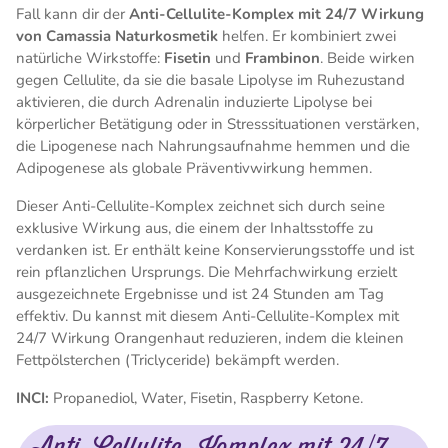
Fall kann dir der
Anti-Cellulite-Komplex mit 24/7 Wirkung
von Camassia Naturkosmetik
helfen. Er kombiniert zwei
natürliche Wirkstoffe:
Fisetin
und
Frambinon
. Beide wirken
gegen Cellulite, da sie die basale Lipolyse im Ruhezustand
aktivieren, die durch Adrenalin induzierte Lipolyse bei
körperlicher Betätigung oder in Stresssituationen verstärken,
die Lipogenese nach Nahrungsaufnahme hemmen und die
Adipogenese als globale Präventivwirkung hemmen.
Dieser Anti-Cellulite-Komplex zeichnet sich durch seine
exklusive Wirkung aus, die einem der Inhaltsstoffe zu
verdanken ist. Er enthält keine Konservierungsstoffe und ist
rein pflanzlichen Ursprungs. Die Mehrfachwirkung erzielt
ausgezeichnete Ergebnisse und ist 24 Stunden am Tag
effektiv. Du kannst mit diesem Anti-Cellulite-Komplex mit
24/7 Wirkung Orangenhaut reduzieren, indem die kleinen
Fettpölsterchen (Triclyceride) bekämpft werden.
INCI:
Propanediol, Water, Fisetin, Raspberry Ketone.
Anti-Cellulite-Komplex mit 24/7