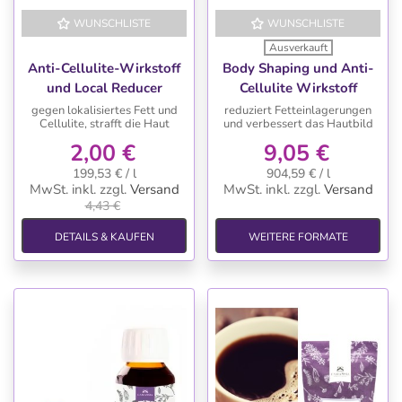
WUNSCHLISTE
WUNSCHLISTE
-55%
Ausverkauft
Anti-Cellulite-Wirkstoff
Body Shaping und Anti-
und Local Reducer
Cellulite Wirkstoff
gegen lokalisiertes Fett und
reduziert Fetteinlagerungen
Cellulite, strafft die Haut
und verbessert das Hautbild
2,00 €
9,05 €
199,53 € / l
904,59 € / l
MwSt. inkl.
zzgl.
Versand
MwSt. inkl.
zzgl.
Versand
4,43 €
DETAILS & KAUFEN
WEITERE FORMATE