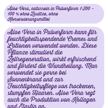
Aloe Vera, naturrein in Pulverform 1:200 -
100 % ohne Zusätze, ohne
Konservierungsmittel
Aloe Vera in Pulverform kann für
feuchtigkeitsspendende Cremes und
Lotionen verwendet werden. Diese
Pflanze stimuliert die
Zellregeneration, wirkt erfrischend
und fördert die Wundheilung. Man
verwendet sie gerne bei
Sonnenbrand und zur
Feuchtigkeitspflege von trockenen,
stumpfen Haaren. Aloe Vera regt
auch die Produktion von Kollagen
und Elastin an.