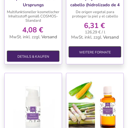
Ursprungs
cabello (hidrolizado de 4
proteinas vegetales)
Multifunktioneller kosmetischer
De origen vegetal para
Inhaltsstoff gemäß COSMOS-
proteger la piel y el cabello
Standard
6,31 €
4,08 €
126,29 € / l
MwSt. inkl.
zzgl.
Versand
MwSt. inkl.
zzgl.
Versand
WEITERE FORMATE
DETAILS & KAUFEN