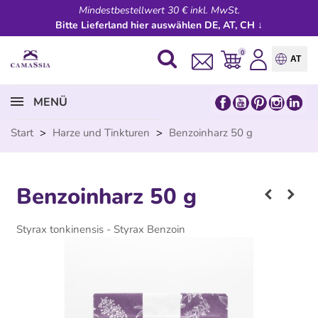
Mindestbestellwert 30 € inkl. MwSt.
Bitte Lieferland hier auswählen DE, AT, CH ↓
0
AT
MENÜ
Start
>
Harze und Tinkturen
>
Benzoinharz 50 g
Benzoinharz 50 g
Styrax tonkinensis - Styrax Benzoin