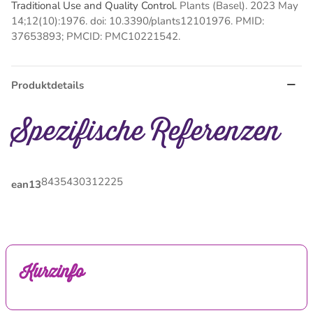
Traditional Use and Quality Control.
Plants (Basel). 2023 May
14;12(10):1976. doi: 10.3390/plants12101976. PMID:
37653893; PMCID: PMC10221542.
Produktdetails
Spezifische Referenzen
8435430312225
ean13
Kurzinfo