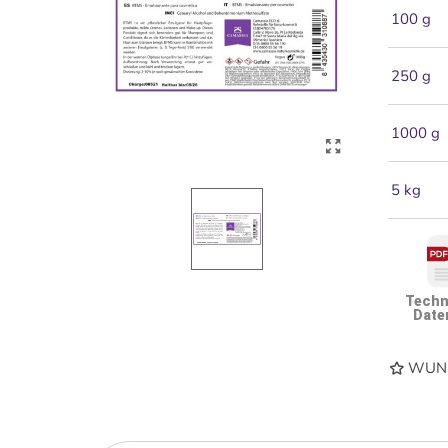
100 g
250 g
1000 g
5 kg
Techn
Date
WUNS