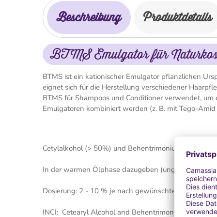
Beschreibung
Produktdetails
BTMS Emulgator für Naturkosm
BTMS ist ein kationischer Emulgator pflanzlichen Ur
eignet sich für die Herstellung verschiedener Haarp
BTMS für Shampoos und Conditioner verwendet, um 
Emulgatoren kombiniert werden (z. B. mit Tego-Amid
Cetylalkohol (> 50%) und Behentrimonium Methosul
In der warmen Ölphase dazugeben (ungefähr 70ºC).
Dosierung: 2 - 10 % je nach gewünschter Konsistenz
INCI: Cetearyl Alcohol and Behentrimonium Methosul