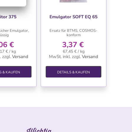
NSCHLISTE
WUNSCHLISTE
itor 375
Emulgator SOFT EQ 65
icher Emulgator,
Ersatz für BTMS, COSMOS-
lüssig
konform
06 €
3,37 €
17 € / kg
67,45 € / kg
.
zzgl.
Versand
MwSt. inkl.
zzgl.
Versand
S & KAUFEN
DETAILS & KAUFEN
Wichtig