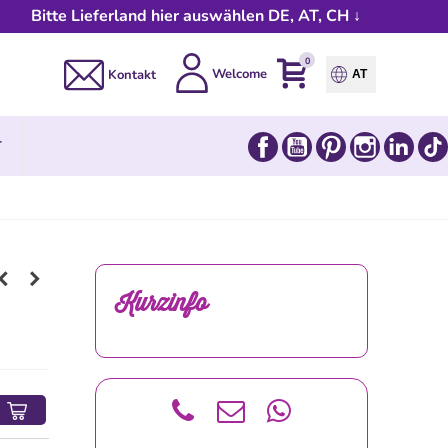
Bitte Lieferland hier auswählen DE, AT, CH ↓
0
Welcome
Kontakt
AT
Facebook
YouTube
Pinterest
Instagram
Link
T
Kurzinfo