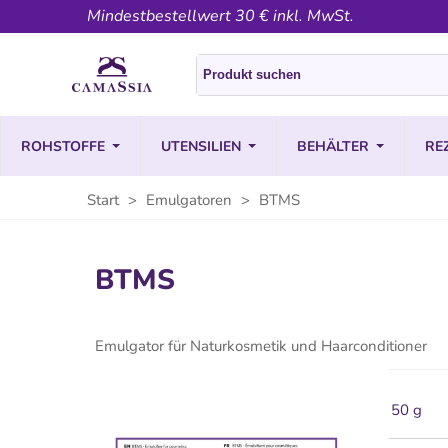
Mindestbestellwert 30 € inkl. MwSt.
ROHSTOFFE
UTENSILIEN
BEHÄLTER
RE
Start
>
Emulgatoren
>
BTMS
BTMS
Emulgator für Naturkosmetik und Haarconditioner
50 g