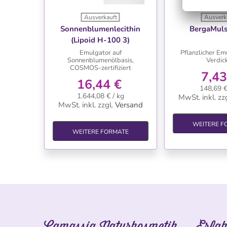
Ausverkauft
Ausverk
WUNSCHLISTE
WUNSC
Sonnenblumenlecithin
BergaMuls
(Lipoid H-100 3)
Emulgator auf
Pflanzlicher Em
Sonnenblumenölbasis,
Verdic
COSMOS-zertifiziert
7,43
16,44 €
148,69 €
1.644,08 € / kg
MwSt. inkl.
zzg
MwSt. inkl.
zzgl.
Versand
WEITERE F
WEITERE FORMATE
Camassia Naturkosmetik
Erfah