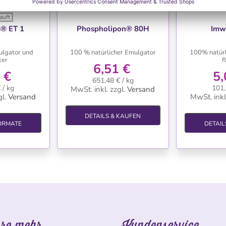
auft
HLISTE
WUNSCHLISTE
WU
® ET 1
Phospholipon® 80H
Imw
ulgator und
100 % natürlicher Emulgator
100% natürl
ker
f
6,51 €
 €
5,
651,48 € / kg
 / kg
101,
MwSt. inkl.
zzgl.
Versand
l.
Versand
MwSt. inkl
DETAILS & KAUFEN
ORMATE
DETAIL
re mehr
Kundenservice