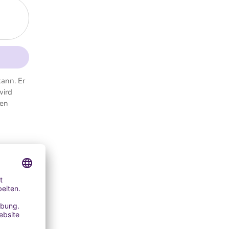
kann. Er
wird
ren