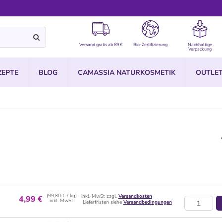
Versand gratis ab 89 €
Bio-Zertifizierung
Nachhaltige
Verpackung
ZEPTE
BLOG
CAMASSIA NATURKOSMETIK
OUTLE
(99,80 € / kg)
inkl. MwSt zzgl.
Versandkosten
4,99 €
inkl. MwSt.
Lieferfristen siehe
Versandbedingungen