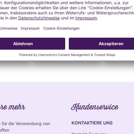
l 9)
(Modell 8)
(Mo
t Deckel
Blechdose mit Deckel
Glastieg
 €
1,17 €
1,
l.
Versand
MwSt. inkl.
zzgl.
Versand
MwSt. inkl
 KAUFEN
DETAILS & KAUFEN
DETAIL
re mehr
Kundenservice
KONTAKTIERE UNS
n für die Verwendung von
offen