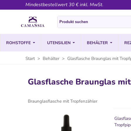
Mindestbestellwert 30 € inkl. MwSt.
ROHSTOFFE
UTENSILIEN
BEHÄLTER
RE
Start
>
Behälter
>
Glasflasche Braunglas mit Tropf
Glasflasche Braunglas mit
Braunglasflasche mit Tropfenzähler
Glasflas
Tropfpip