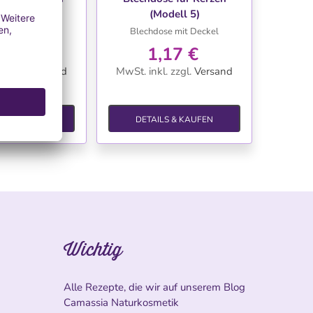
dell 7)
(Modell 5)
el mit Deckel
Blechdose mit Deckel
17 €
1,17 €
.
zzgl.
Versand
MwSt. inkl.
zzgl.
Versand
S & KAUFEN
DETAILS & KAUFEN
Wichtig
Alle Rezepte, die wir auf unserem Blog
Camassia Naturkosmetik