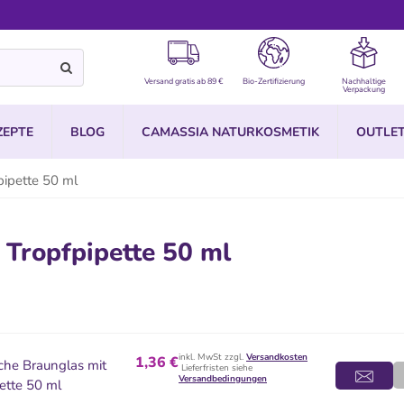
Versand gratis ab 89 €
Bio-Zertifizierung
Nachhaltige
Verpackung
ZEPTE
BLOG
CAMASSIA NATURKOSMETIK
OUTLE
pipette 50 ml
 Tropfpipette 50 ml
inkl. MwSt zzgl.
Versandkosten
1,36 €
che Braunglas mit
Lieferfristen siehe
Versandbedingungen
ette 50 ml