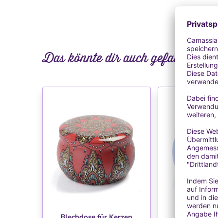
Das könnte dir auch gefallen
WUNSCHLISTE
WUNSC
Blechdose für Kerzen
Blechdose f