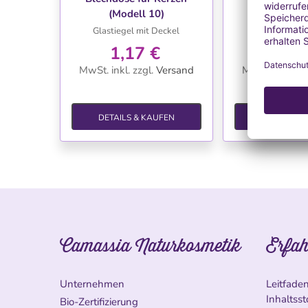
(Modell 10)
(Model
Glastiegel mit Deckel
Blechdose mi
1,17 €
1,17
MwSt. inkl.
zzgl.
Versand
MwSt. inkl.
zzg
DETAILS & KAUFEN
DETAILS &
Camassia Naturkosmetik
Erfah
Unternehmen
Leitfade
Inhaltsst
Bio-Zertifizierung