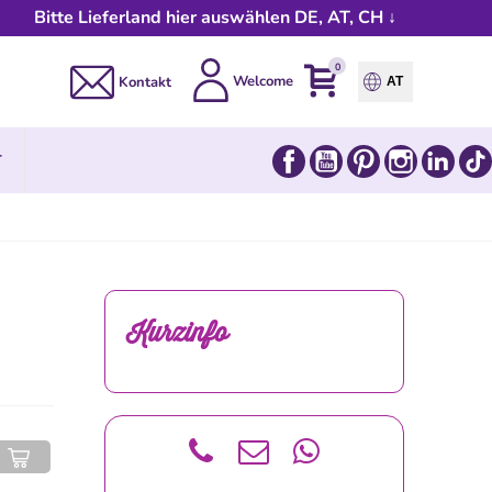
Bitte Lieferland hier auswählen DE, AT, CH ↓
0
Welcome
Kontakt
AT
Facebook
YouTube
Pinterest
Instagram
Link
T
Kurzinfo