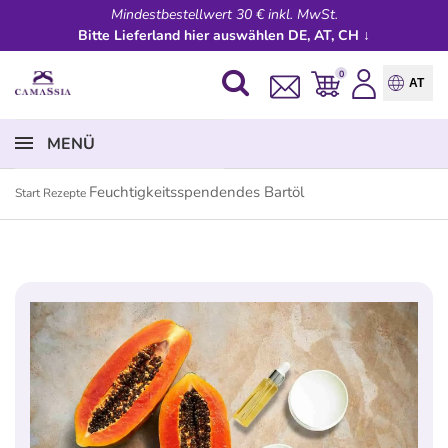
Mindestbestellwert 30 € inkl. MwSt.
Bitte Lieferland hier auswählen DE, AT, CH ↓
0
AT
MENÜ
Feuchtigkeitsspendendes Bartöl
Start
Rezepte