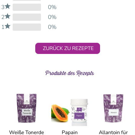
3
0%
2
0%
1
0%
ZURÜCK ZU REZEPTE
Produkte des Rezepts
Weiße Tonerde
Papain
Allantoin für