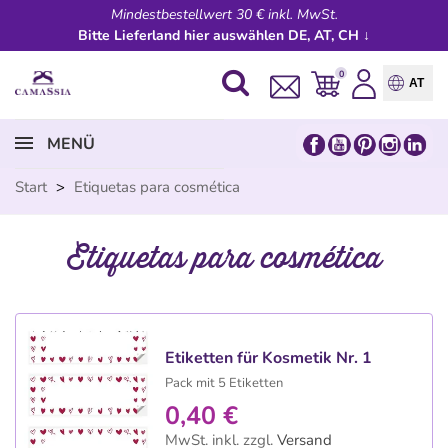
Mindestbestellwert 30 € inkl. MwSt.
Bitte Lieferland hier auswählen DE, AT, CH ↓
0
AT
MENÜ
Start
>
Etiquetas para cosmética
Etiquetas para cosmética
Etiketten für Kosmetik Nr. 1
Pack mit 5 Etiketten
0,40 €
MwSt. inkl.
zzgl.
Versand